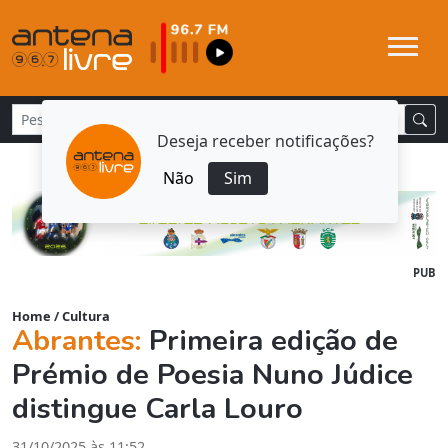
Deseja receber notificações?
Não
Sim
PUB
Home
/
Cultura
Abrantes:
Primeira edição de
Prémio de Poesia Nuno Júdice
distingue Carla Louro
31/10/2025 às 11:52