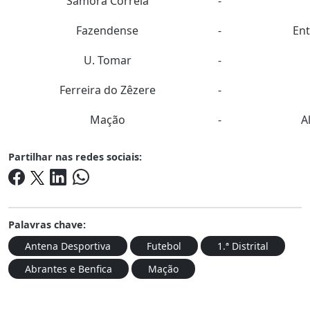
Samora Correia
-
Fazendense
-
En
U. Tomar
-
Ferreira do Zêzere
-
Mação
-
A
Partilhar nas redes sociais:
Palavras chave:
Antena Desportiva
Futebol
1.ª Distrital
Abrantes e Benfica
Mação