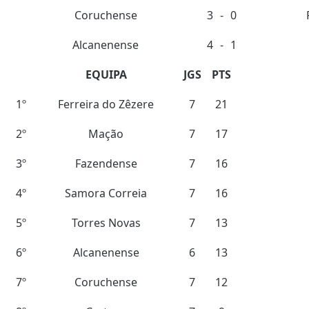
Coruchense
3
-
0
Alcanenense
4
-
1
EQUIPA
JGS
PTS
1º
Ferreira do Zêzere
7
21
2º
Mação
7
17
3º
Fazendense
7
16
4º
Samora Correia
7
16
5º
Torres Novas
7
13
6º
Alcanenense
6
13
7º
Coruchense
7
12