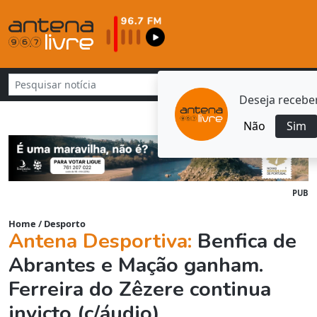
Deseja receber
Não
Sim
PUB
Home
/
Desporto
Antena Desportiva:
Benfica de
Abrantes e Mação ganham.
Ferreira do Zêzere continua
invicto (c/áudio)