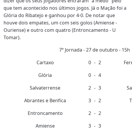
dizer que os seus jogadores entraram "a medo" pelo
que tem acontecido nos últimos jogos. Já o Mação foi a
Glória do Ribatejo e ganhou por 4-0. De notar que
houve dois empates, um com seis golos (Amiense -
Ouriense) e outro com quatro (Entroncamento - U
Tomar).
7ª Jornada - 27 de outubro - 15h
Cartaxo
0
-
2
Fer
Glória
0
-
4
Salvaterrense
2
-
3
Sa
Abrantes e Benfica
3
-
2
T
Entroncamento
2
-
2
Amiense
3
-
3