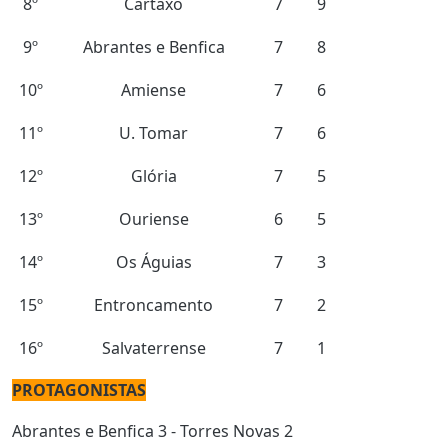
8º
Cartaxo
7
9
9º
Abrantes e Benfica
7
8
10º
Amiense
7
6
11º
U. Tomar
7
6
12º
Glória
7
5
13º
Ouriense
6
5
14º
Os Águias
7
3
15º
Entroncamento
7
2
16º
Salvaterrense
7
1
PROTAGONISTAS
Abrantes e Benfica 3 - Torres Novas 2