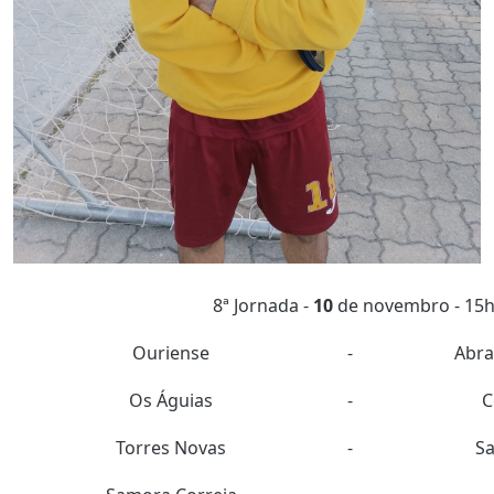
8ª Jornada -
10
de novembro - 15
Ouriense
-
Abra
Os Águias
-
C
Torres Novas
-
Sa