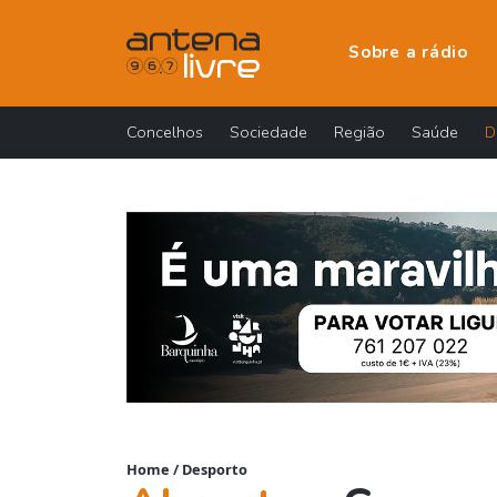
Sobre a rádio
Concelhos
Sociedade
Região
Saúde
D
Home
/
Desporto