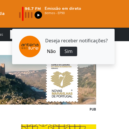
Emissão em direto
da
as
Deseja receber notificações?
Não
Sim
PUB