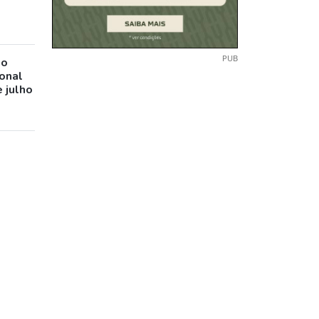
PUB
io
ional
 julho