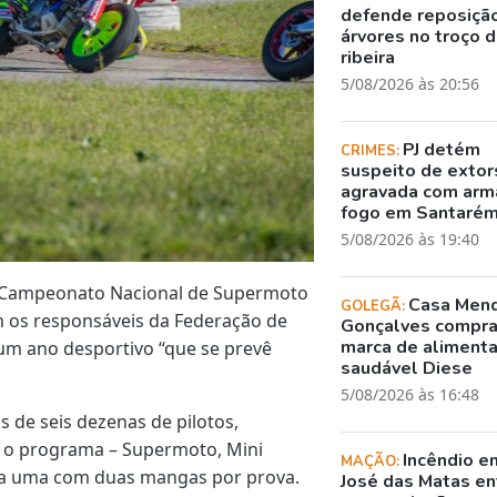
defende reposiçã
árvores no troço 
ribeira
5/08/2026 às 20:56
PJ detém
CRIMES:
suspeito de exto
agravada com arm
fogo em Santaré
5/08/2026 às 19:40
 o Campeonato Nacional de Supermoto
Casa Men
GOLEGÃ:
 os responsáveis da Federação de
Gonçalves compr
marca de aliment
 um ano desportivo “que se prevê
saudável Diese
5/08/2026 às 16:48
s de seis dezenas de pilotos,
m o programa – Supermoto, Mini
Incêndio e
MAÇÃO:
da uma com duas mangas por prova.
José das Matas en