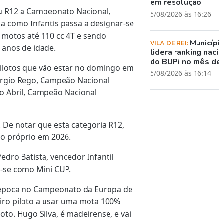
em resolução
éu R12 a Campeonato Nacional,
5/08/2026 às 16:26
a como Infantis passa a designar-se
 motos até 110 cc 4T e sendo
Municíp
VILA DE REI:
2 anos de idade.
lidera ranking nac
do BUPi no mês de
pilotos que vão estar no domingo em
5/08/2026 às 16:14
érgio Rego, Campeão Nacional
o Abril, Campeão Nacional
 De notar que esta categoria R12,
to próprio em 2026.
dro Batista, vencedor Infantil
r-se como Mini CUP.
 a época no Campeonato da Europa de
iro piloto a usar uma mota 100%
to. Hugo Silva, é madeirense, e vai