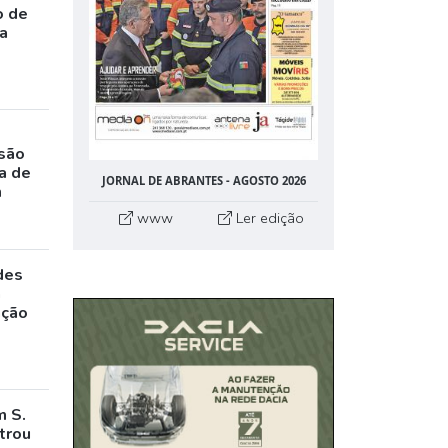
o de
da
rsão
a de
JORNAL DE ABRANTES - AGOSTO 2026
m
www
Ler edição
des
a
ação
m S.
trou