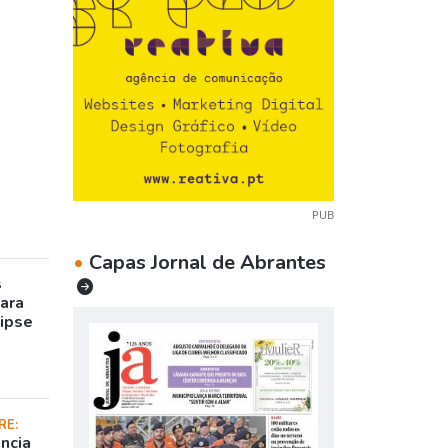
PUB
•
Capas Jornal de Abrantes
s
para
lipse
RE:
ncia