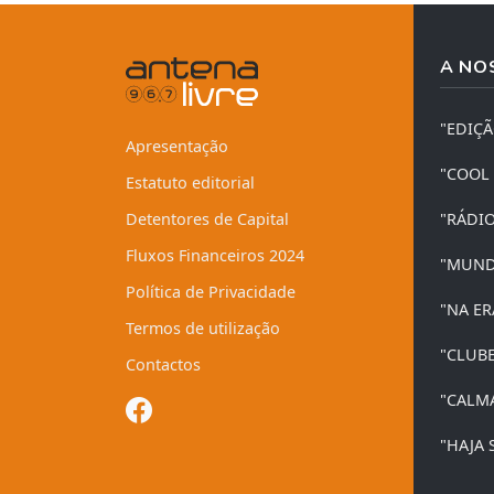
A NO
"EDIÇ
Apresentação
"COOL
Estatuto editorial
Detentores de Capital
"RÁDI
Fluxos Financeiros 2024
"MUND
Política de Privacidade
"NA ER
Termos de utilização
"CLUB
Contactos
"CALM
"HAJA 