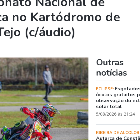
nato Nacional de
ca no Kartódromo de
Tejo (c/áudio)
Outras
notícias
Esgotado
ECLIPSE:
óculos gratuitos 
observação do ec
solar total
5/08/2026 às 21:24
RIBEIRA DE ALCOLOB
Autarca de Constâ