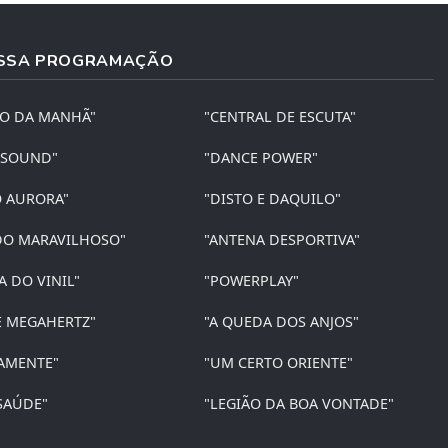
SSA PROGRAMAÇÃO
ÃO DA MANHÃ"
"CENTRAL DE ESCUTA"
 SOUND"
"DANCE POWER"
O AURORA"
"DISTO E DAQUILO"
O MARAVILHOSO"
"ANTENA DESPORTIVA"
A DO VINIL"
"POWERPLAY"
E MEGAHERTZ"
"A QUEDA DOS ANJOS"
AMENTE"
"UM CERTO ORIENTE"
SAÚDE"
"LEGIÃO DA BOA VONTADE"