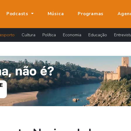
Podcasts
Música
Programas
Agen
esporto
Cultura
Política
Economia
Educação
Entrevist