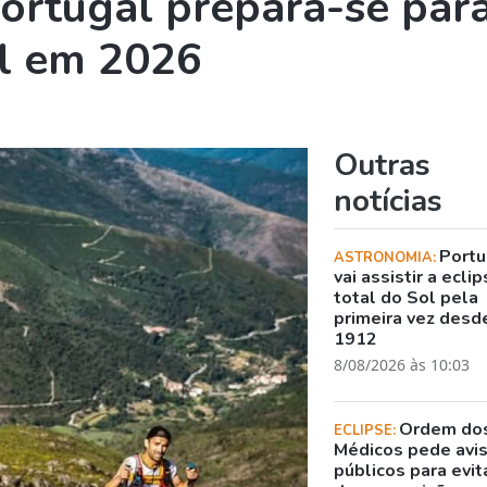
ortugal prepara-se par
il em 2026
Outras
notícias
Portu
ASTRONOMIA:
vai assistir a ecli
total do Sol pela
primeira vez desd
1912
8/08/2026 às 10:03
Ordem do
ECLIPSE:
Médicos pede avi
públicos para evit