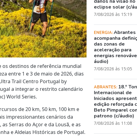
danos na visão no
eclipse solar (c/á
7/08/2026 às 15:19
Abrantes
ENERGIA:
acompanha defini
das zonas de
aceleração para
energias renovávei
áudio)
e os destinos de referência mundial
7/08/2026 às 15:05
eza entre 1 e 3 de maio de 2026, dias
tra Trail Centro Portugal by
18.º Tor
ABRANTES:
al a integrar o restrito calendário
Internacional de
c) World Series.
Iniciados apresen
edição reforçada 
rcursos de 20 km, 50 km, 100 km e
Beto Pimparel co
patrono (c/áudio)
ais impressionantes cenários da
7/08/2026 às 11:08
, as Serras do Açor e da Lousã, e as
nha e Aldeias Históricas de Portugal.