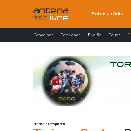
Sobre a rádio
Concelhos
Sociedade
Região
Saúde
D
Home
/
Desporto