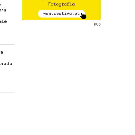
e
ara
pse
PUB
ia
orado