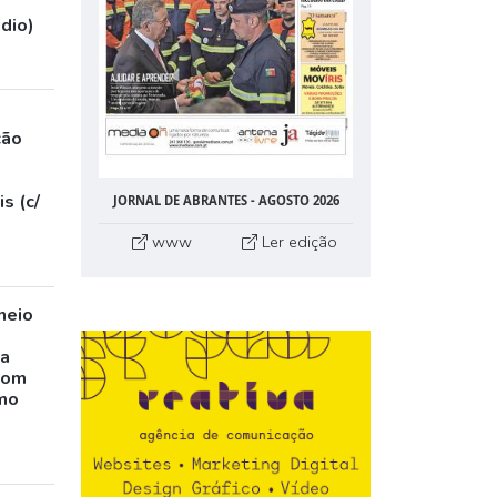
udio)
ção
s (c/
JORNAL DE ABRANTES - AGOSTO 2026
www
Ler edição
neio
ta
com
mo