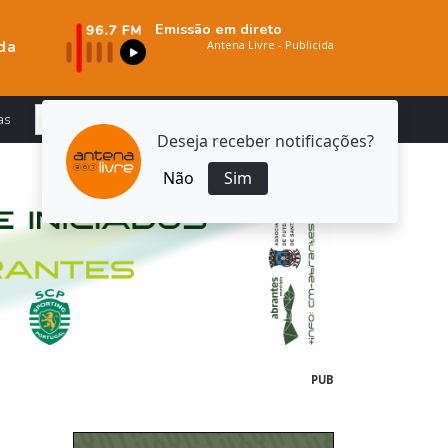
Emissão em direto
da
as
Deseja receber notificações?
Não
Sim
PUB