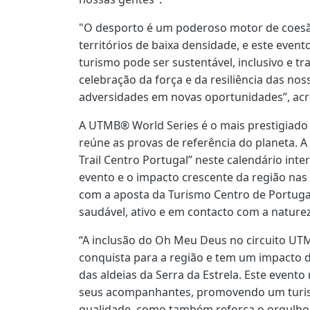
"O desporto é um poderoso motor de coesão 
territórios de baixa densidade, e este eve
turismo pode ser sustentável, inclusivo e 
celebração da força e da resiliência das no
adversidades em novas oportunidades”, acr
A UTMB® World Series é o mais prestigiado c
reúne as provas de referência do planeta. 
Trail Centro Portugal” neste calendário int
evento e o impacto crescente da região nas 
com a aposta da Turismo Centro de Portug
saudável, ativo e em contacto com a nature
“A inclusão do Oh Meu Deus no circuito UT
conquista para a região e tem um impacto dir
das aldeias da Serra da Estrela. Este evento 
seus acompanhantes, promovendo um turism
qualidade, como também reforça o orgulho