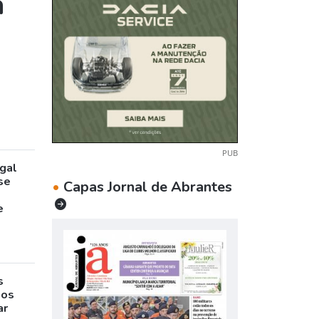
a
PUB
gal
pse
•
Capas Jornal de Abrantes
e
s
sos
ar