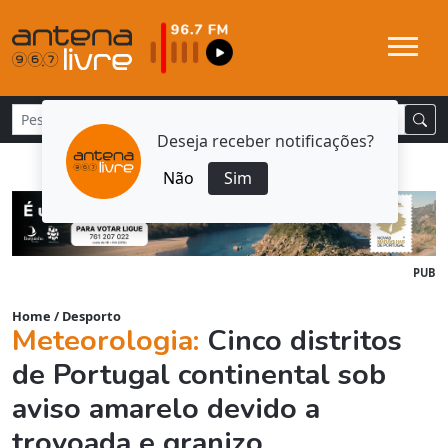
Deseja receber notificações?
Não
Sim
PUB
Home
/
Desporto
Meteorologia:
Cinco distritos
de Portugal continental sob
aviso amarelo devido a
trovoada e granizo