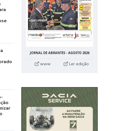
e
ara
pse
ia
JORNAL DE ABRANTES - AGOSTO 2026
orado
www
Ler edição
o-
ação
mizar
o