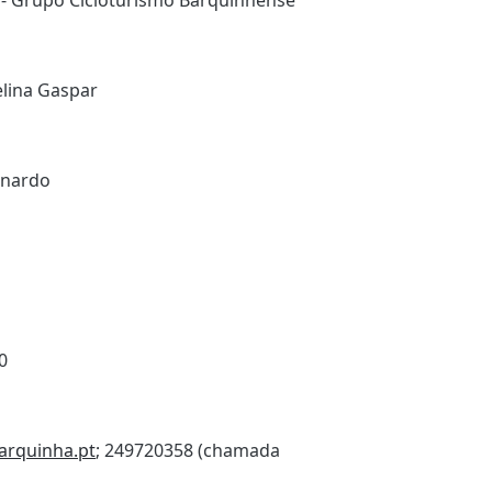
elina Gaspar
rnardo
0
arquinha.pt
; 249720358 (chamada