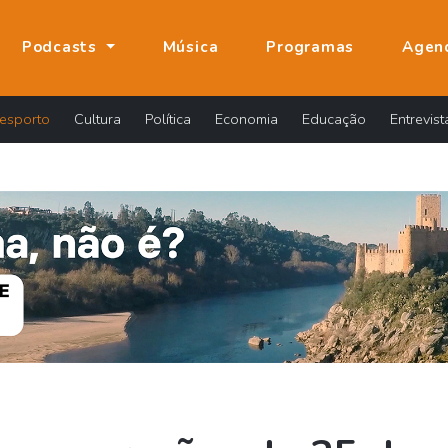
Podcasts
Música
Programas
Agen
esporto
Cultura
Política
Economia
Educação
Entrevist