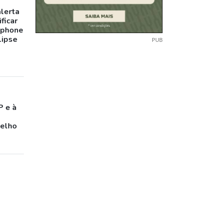
alerta
ficar
tphone
lipse
PUB
P e à
celho