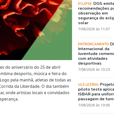
DGS emit
ECLIPSE:
recomendações p
observação em
segurança do ecli
solar
7/08/2026 às 11:07
D
ENTRONCAMENTO:
Internacional da
Juventude comem
com atividades
desportivas
 do aniversário do 25 de abril
7/08/2026 às 10:23
bina desporto, música e feira do
 Logo pela manhã, atletas de todas as
Projet
ULS LEZÍRIA:
Corrida da Liberdade. O dia também
piloto testa aplic
r, onde artistas locais e convidados
ISBAR para unifor
esperança.
passagem de turn
7/08/2026 às 10:06