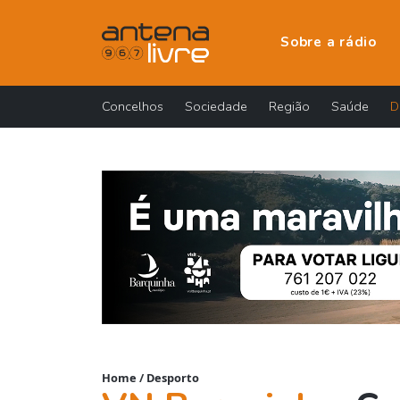
Sobre a rádio
Concelhos
Sociedade
Região
Saúde
D
Home
/
Desporto