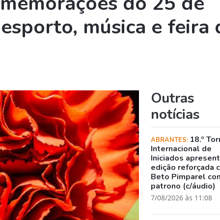
memorações do 25 de
sporto, música e feira 
Outras
notícias
18.º Tor
ABRANTES:
Internacional de
Iniciados apresen
edição reforçada 
Beto Pimparel co
patrono (c/áudio)
7/08/2026 às 11:08