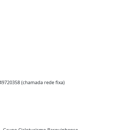
9720358 (chamada rede fixa)
 - Grupo Cicloturismo Barquinhense