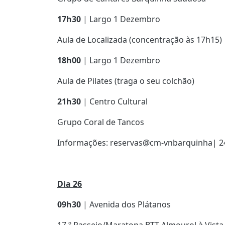
17h30
| Largo 1 Dezembro
Aula de Localizada (concentração às 17h15)
18h00
| Largo 1 Dezembro
Aula de Pilates (traga o seu colchão)
21h30
| Centro Cultural
Grupo Coral de Tancos
Informações: reservas@cm-vnbarquinha| 24
Dia 26
09h30
| Avenida dos Plátanos
17.º Passeio/Maratona BTT Almourol à Vista