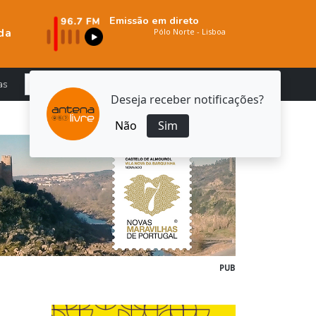
Emissão em direto
da
as
Deseja receber notificações?
Não
Sim
PUB