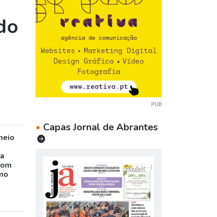
do
PUB
•
Capas Jornal de Abrantes
neio
ta
com
mo