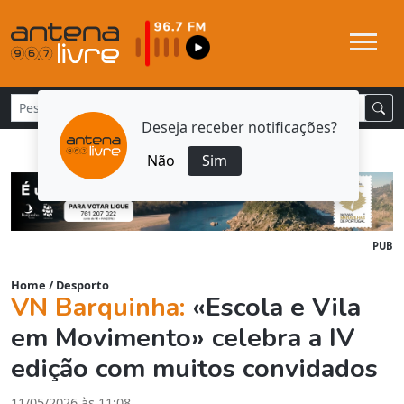
Deseja receber notificações?
Não
Sim
PUB
Home
/
Desporto
VN Barquinha:
«Escola e Vila
em Movimento» celebra a IV
edição com muitos convidados
11/05/2026 às 11:08