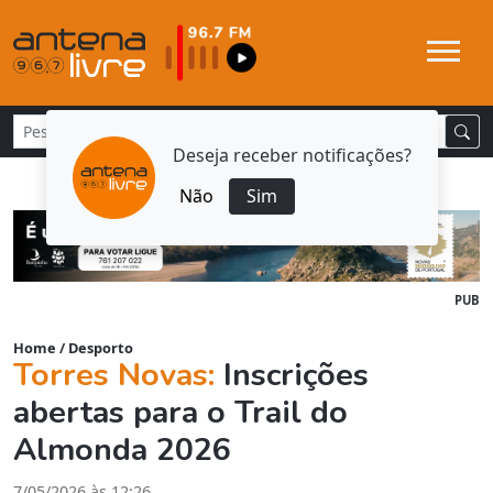
Deseja receber notificações?
Não
Sim
PUB
Home
/
Desporto
Torres Novas:
Inscrições
abertas para o Trail do
Almonda 2026
7/05/2026 às 12:26