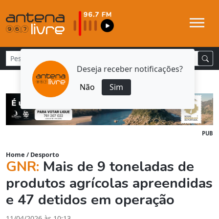
Deseja receber notificações?
Não
Sim
PUB
Home
/
Desporto
GNR:
Mais de 9 toneladas de
produtos agrícolas apreendidas
e 47 detidos em operação
11/04/2026 às 10:13