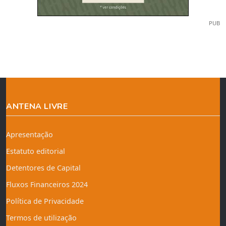
PUB
ANTENA LIVRE
Apresentação
Estatuto editorial
Detentores de Capital
Fluxos Financeiros 2024
Política de Privacidade
Termos de utilização