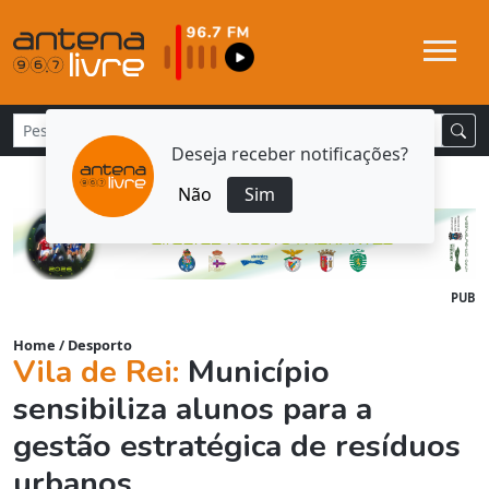
Deseja receber notificações?
Não
Sim
PUB
Home
/
Desporto
Vila de Rei:
Município
sensibiliza alunos para a
gestão estratégica de resíduos
urbanos