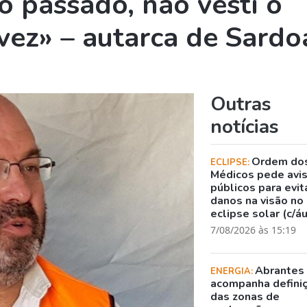
o passado, não vesti o
vez» – autarca de Sardo
Outras
notícias
Ordem do
ECLIPSE:
Médicos pede avi
públicos para evit
danos na visão no
eclipse solar (c/á
7/08/2026 às 15:19
Abrantes
ENERGIA:
acompanha defini
das zonas de