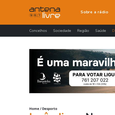
Sobre a rádio
Concelhos
Sociedade
Região
Saúde
D
Home
/
Desporto