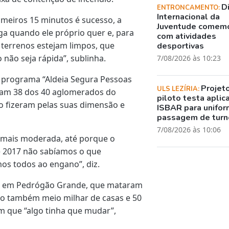
D
ENTRONCAMENTO:
Internacional da
meiros 15 minutos é sucesso, a
Juventude comem
aga quando ele próprio quer e, para
com atividades
 terrenos estejam limpos, que
desportivas
 não seja rápida”, sublinha.
7/08/2026 às 10:23
do programa “Aldeia Segura Pessoas
Projet
ULS LEZÍRIA:
iram 38 dos 40 aglomerados do
piloto testa aplic
 o fizeram pelas suas dimensão e
ISBAR para unifor
passagem de turn
7/08/2026 às 10:06
a mais moderada, até porque o
até 2017 não sabíamos o que
os todos ao engano”, diz.
ios em Pedrógão Grande, que mataram
do também meio milhar de casas e 50
 que “algo tinha que mudar”,