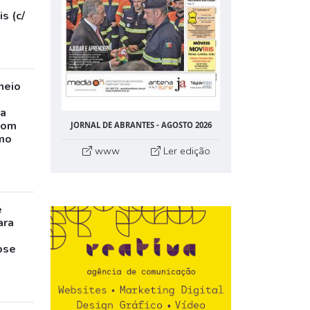
s (c/
neio
ta
com
JORNAL DE ABRANTES - AGOSTO 2026
mo
www
Ler edição
e
ara
pse