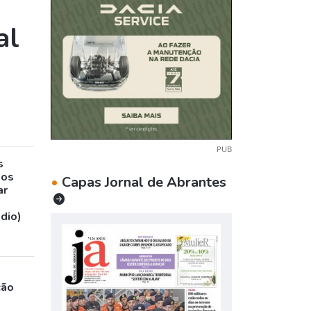
al
PUB
s
sos
•
Capas Jornal de Abrantes
ar
udio)
ção