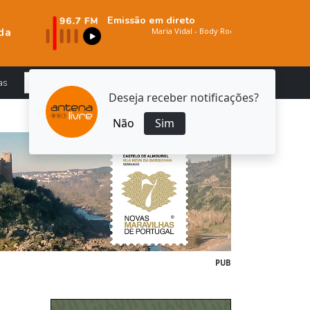
Emissão em direto
da
as
Deseja receber notificações?
Não
Sim
PUB