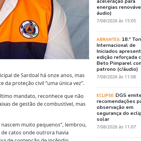
aceleração para
energias renovávei
áudio)
7/08/2026 às 15:05
18.º Tor
ABRANTES:
Internacional de
Iniciados apresen
edição reforçada 
Beto Pimparel co
patrono (c/áudio)
cipal de Sardoal há onze anos, mas
7/08/2026 às 11:08
e da proteção civil “uma única vez”.
DGS emit
 último mandato, reconhece que não
ECLIPSE:
recomendações p
faixas de gestão de combustível, mas
observação em
segurança do ecli
solar
s nascem muito pequenos”, lembrou,
7/08/2026 às 11:07
o de catos onde outrora havia
aixa de contenção de incêndio.