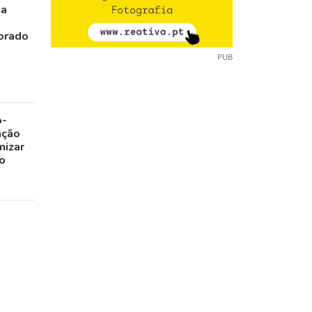
ia
orado
PUB
o-
ação
mizar
o