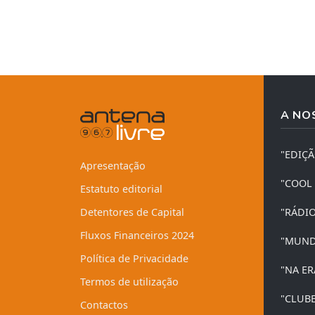
A NO
"EDIÇ
Apresentação
"COOL
Estatuto editorial
Detentores de Capital
"RÁDI
Fluxos Financeiros 2024
"MUND
Política de Privacidade
"NA ER
Termos de utilização
"CLUB
Contactos