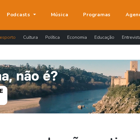
Podcasts
Música
Programas
Agen
esporto
Cultura
Política
Economia
Educação
Entrevist