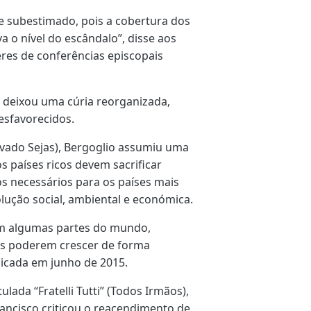
 subestimado, pois a cobertura dos
 o nível do escândalo”, disse aos
eres de conferências episcopais
co deixou uma cúria reorganizada,
esfavorecidos.
ouvado Sejas), Bergoglio assumiu uma
 países ricos devem sacrificar
os necessários para os países mais
ução social, ambiental e económica.
em algumas partes do mundo,
tes poderem crescer de forma
licada em junho de 2015.
ulada “Fratelli Tutti” (Todos Irmãos),
rancisco criticou o reacendimento de