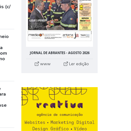
s (c/
neio
ta
com
JORNAL DE ABRANTES - AGOSTO 2026
mo
www
Ler edição
e
ara
pse