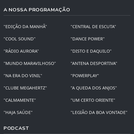
A NOSSA PROGRAMAÇÃO
"EDIÇÃO DA MANHÃ"
"CENTRAL DE ESCUTA"
"COOL SOUND"
"DANCE POWER"
"RÁDIO AURORA"
"DISTO E DAQUILO"
"MUNDO MARAVILHOSO"
"ANTENA DESPORTIVA"
"NA ERA DO VINIL"
"POWERPLAY"
"CLUBE MEGAHERTZ"
"A QUEDA DOS ANJOS"
"CALMAMENTE"
"UM CERTO ORIENTE"
"HAJA SAÚDE"
"LEGIÃO DA BOA VONTADE"
PODCAST