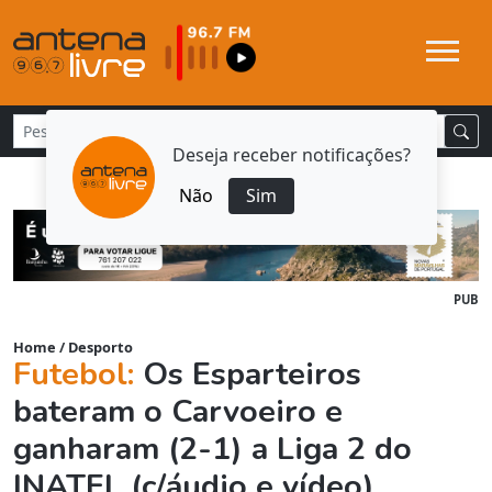
Deseja receber notificações?
Não
Sim
PUB
Home
/
Desporto
Futebol:
Os Esparteiros
bateram o Carvoeiro e
ganharam (2-1) a Liga 2 do
INATEL (c/áudio e vídeo)