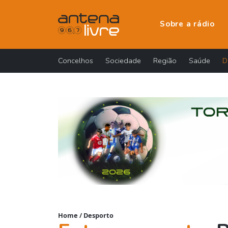
Sobre a rádio
Concelhos
Sociedade
Região
Saúde
D
Home
/
Desporto