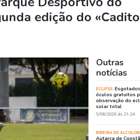
arque Desportivo do
gunda edição do «Cadito
Outras
notícias
Esgotado
ECLIPSE:
óculos gratuitos 
observação do ec
solar total
5/08/2026 às 21:24
RIBEIRA DE ALCOLOB
Autarca de Constâ