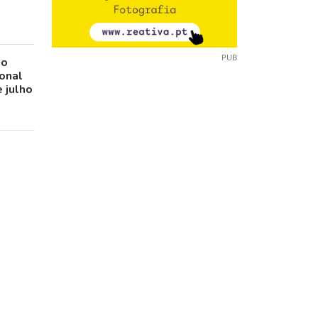
PUB
io
ional
 julho