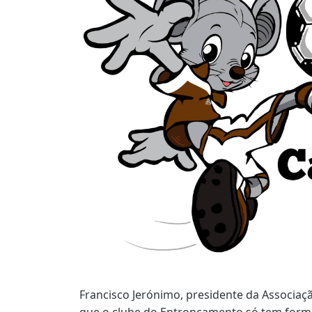
Francisco Jerónimo, presidente da Associaç
que o clube do Entroncamento só tem for