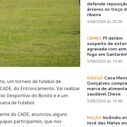
defende reposiçã
árvores no troço 
ribeira
5/08/2026 às 20:56
PJ detém
CRIMES:
suspeito de exto
agravada com arm
fogo em Santaré
5/08/2026 às 19:40
Casa Men
GOLEGÃ:
to, um torneio de futebol de
Gonçalves compr
 CADE, do Entroncamento. Vai realizar
marca de aliment
saudável Diese
exo Desportivo do Bonito e é um
5/08/2026 às 16:48
uesa de Futebol.
idente do CADE, anunciou alguns
Incêndio e
MAÇÃO:
uipas participantes, que nos
José das Matas en