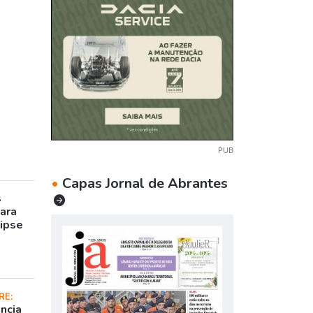
PUB
•
Capas Jornal de Abrantes
s
para
lipse
RE:
ncia