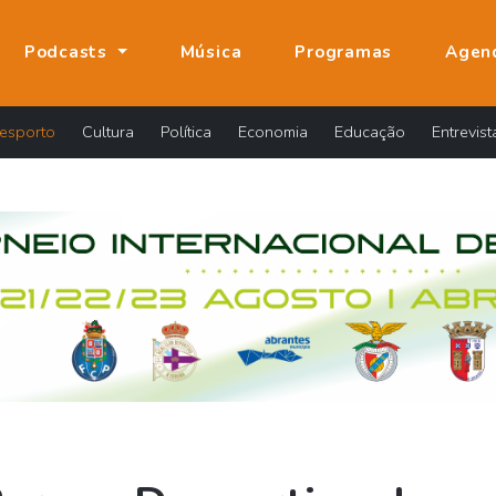
Podcasts
Música
Programas
Agen
esporto
Cultura
Política
Economia
Educação
Entrevist