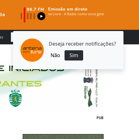
Emissão em direto
da
as
Deseja receber notificações?
Não
Sim
PUB