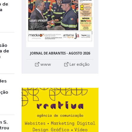
o de
da
rsão
a de
JORNAL DE ABRANTES - AGOSTO 2026
m
www
Ler edição
des
a
ação
m S.
trou