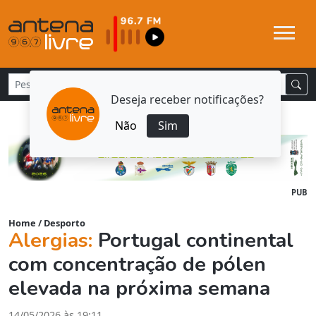
Deseja receber notificações?
Não
Sim
PUB
Home
/
Desporto
Alergias:
Portugal continental
com concentração de pólen
elevada na próxima semana
14/05/2026 às 19:11