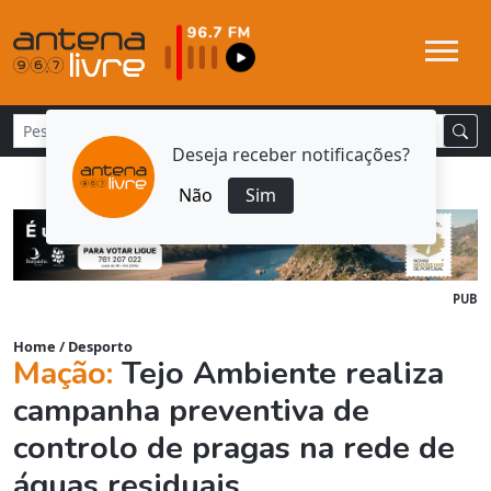
Deseja receber notificações?
Não
Sim
PUB
Home
/
Desporto
Mação:
Tejo Ambiente realiza
campanha preventiva de
controlo de pragas na rede de
águas residuais