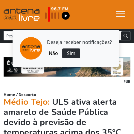
Deseja receber notificações?
Não
Sim
PUB
Home
/
Desporto
Médio Tejo:
ULS ativa alerta
amarelo de Saúde Pública
devido à previsão de
temperaturas acima dos 35ºC