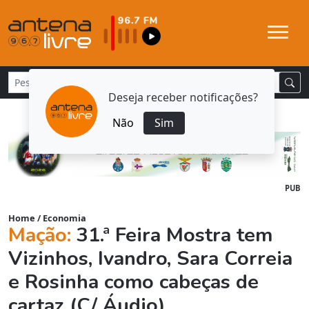
Deseja receber notificações?
Não
Sim
PUB
Home
/
Economia
Mação:
31.ª Feira Mostra tem
Vizinhos, Ivandro, Sara Correia
e Rosinha como cabeças de
cartaz (C/ Áudio)