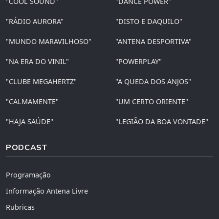
"COOL SOUND"
"DANCE POWER"
"RÁDIO AURORA"
"DISTO E DAQUILO"
"MUNDO MARAVILHOSO"
"ANTENA DESPORTIVA"
"NA ERA DO VINIL"
"POWERPLAY"
"CLUBE MEGAHERTZ"
"A QUEDA DOS ANJOS"
"CALMAMENTE"
"UM CERTO ORIENTE"
"HAJA SAÚDE"
"LEGIÃO DA BOA VONTADE"
PODCAST
Programação
Informação Antena Livre
Rubricas