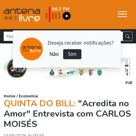
Deseja receber notificações?
Não
Sim
PUB
Home
/
Economia
QUINTA DO BILL:
"Acredita no
Amor" Entrevista com CARLOS
MOISÉS
15/05/2026 às 00:55