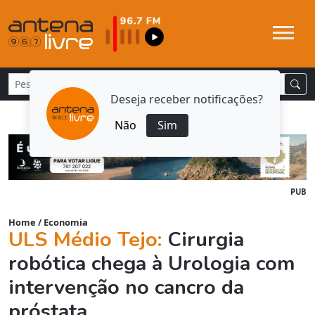
Deseja receber notificações?
Não
Sim
PUB
Home
/
Economia
ULS Médio Tejo:
Cirurgia
robótica chega à Urologia com
intervenção no cancro da
próstata