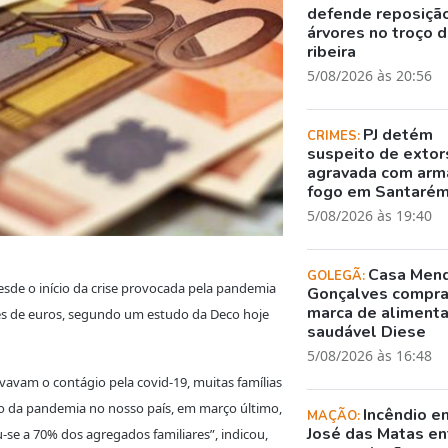
defende reposiçã
árvores no troço 
ribeira
5/08/2026 às 20:56
PJ detém
CRIMES:
suspeito de exto
agravada com arm
fogo em Santaré
5/08/2026 às 19:40
Casa Men
GOLEGÃ:
sde o início da crise provocada pela pandemia
Gonçalves compr
marca de aliment
hões de euros, segundo um estudo da Deco hoje
saudável Diese
5/08/2026 às 16:48
vam o contágio pela covid-19, muitas famílias
io da pandemia no nosso país, em março último,
Incêndio e
MAÇÃO:
José das Matas en
se a 70% dos agregados familiares”, indicou,