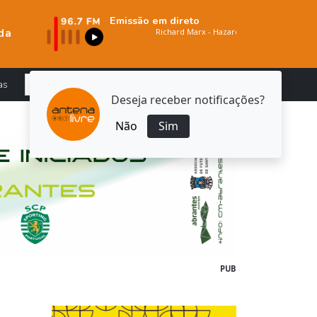
Emissão em direto
da
as
Deseja receber notificações?
Não
Sim
PUB