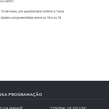
ou certo”.
e 15 de maio, um questionário ‘online’ a “uma
idades compreendidas entre os 18 e os 74
SSA PROGRAMAÇÃO
ÃO DA MANHÃ"
"CENTRAL DE ESCUTA"