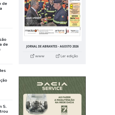
o de
da
rsão
a de
JORNAL DE ABRANTES - AGOSTO 2026
m
www
Ler edição
des
a
ação
m S.
trou