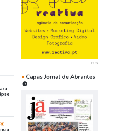
PUB
•
Capas Jornal de Abrantes
s
para
lipse
RE:
ncia