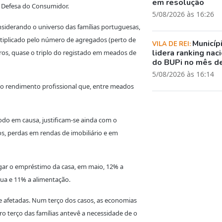
em resolução
 Defesa do Consumidor.
5/08/2026 às 16:26
siderando o universo das famílias portuguesas,
ltiplicado pelo número de agregados (perto de
Municíp
VILA DE REI:
lidera ranking nac
uros, quase o triplo do registado em meados de
do BUPi no mês de
5/08/2026 às 16:14
do rendimento profissional que, entre meados
íodo em causa, justificam-se ainda com o
os, perdas em rendas de imobiliário e em
agar o empréstimo da casa, em maio, 12% a
gua e 11% a alimentação.
e afetadas. Num terço dos casos, as economias
ro terço das famílias antevê a necessidade de o