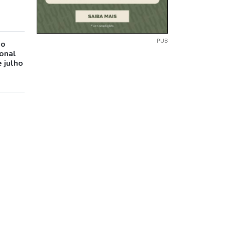
PUB
io
ional
 julho