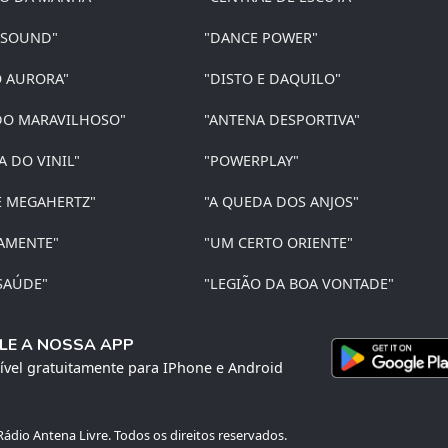
 SOUND"
"DANCE POWER"
O AURORA"
"DISTO E DAQUILO"
O MARAVILHOSO"
"ANTENA DESPORTIVA"
A DO VINIL"
"POWERPLAY"
E MEGAHERTZ"
"A QUEDA DOS ANJOS"
AMENTE"
"UM CERTO ORIENTE"
SAÚDE"
"LEGIÃO DA BOA VONTADE"
LE A NOSSA APP
ível gratuitamente para IPhone e Android
ádio Antena Livre. Todos os direitos reservados.