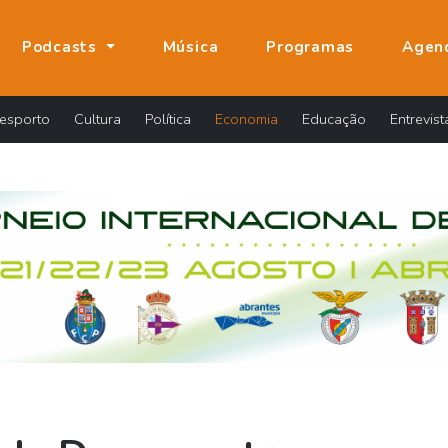
Podcasts
Música
Programas
Agen
esporto
Cultura
Política
Economia
Educação
Entrevist