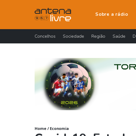
Sobre a rádio
Concelhos
Sociedade
Região
Saúde
D
Home
/
Economia