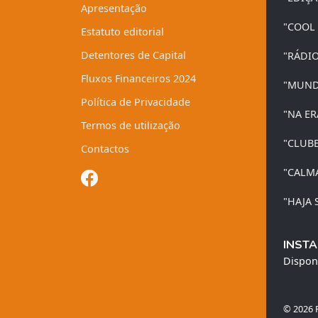
Apresentação
"COOL
Estatuto editorial
Detentores de Capital
"RÁDI
Fluxos Financeiros 2024
"MUND
Política de Privacidade
"NA ER
Termos de utilização
"CLUB
Contactos
"CALM
"HAJA 
INSTA
Dispon
© 2026 R