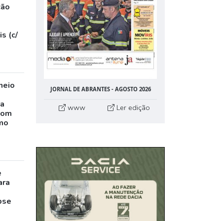
ção
s (c/
neio
JORNAL DE ABRANTES - AGOSTO 2026
ta
www
Ler edição
com
mo
e
ara
pse