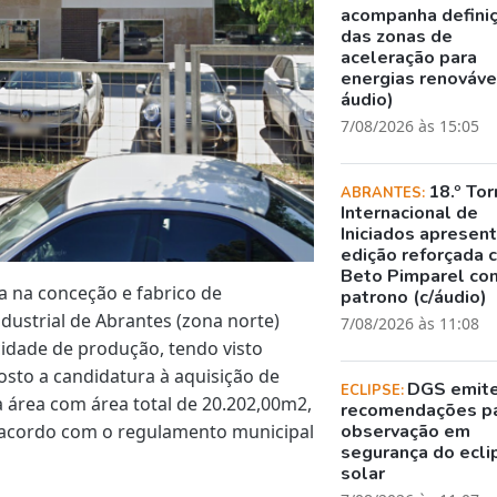
acompanha defini
das zonas de
aceleração para
energias renovávei
áudio)
7/08/2026 às 15:05
18.º Tor
ABRANTES:
Internacional de
Iniciados apresen
edição reforçada 
Beto Pimparel co
 na conceção e fabrico de
patrono (c/áudio)
ndustrial de Abrantes (zona norte)
7/08/2026 às 11:08
idade de produção, tendo visto
sto a candidatura à aquisição de
DGS emit
ECLIPSE:
 área com área total de 20.202,00m2,
recomendações p
de acordo com o regulamento municipal
observação em
segurança do ecli
solar