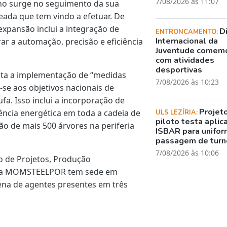
7/08/2026 às 11:07
eno surge no seguimento da sua
eada que tem vindo a efetuar. De
expansão inclui a integração de
D
ENTRONCAMENTO:
Internacional da
rar a automação, precisão e eficiência
Juventude comem
com atividades
desportivas
ista a implementação de “medidas
7/08/2026 às 10:23
-se aos objetivos nacionais de
fa. Isso inclui a incorporação de
Projet
ência energética em toda a cadeia de
ULS LEZÍRIA:
piloto testa aplic
ão de mais 500 árvores na periferia
ISBAR para unifor
passagem de turn
7/08/2026 às 10:06
o de Projetos, Produção
-, a MOMSTEELPOR tem sede em
na de agentes presentes em três