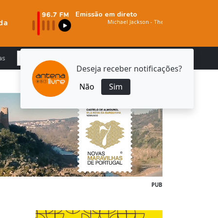
Emissão em direto
da
as
Deseja receber notificações?
Não
Sim
PUB