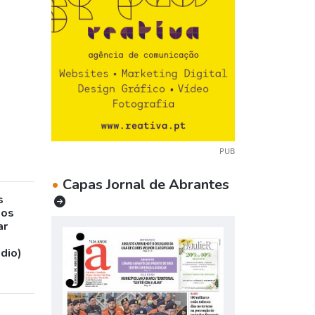
PUB
•
Capas Jornal de Abrantes
s
sos
ar
udio)