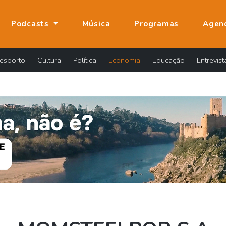
Podcasts
Música
Programas
Agen
esporto
Cultura
Política
Economia
Educação
Entrevist