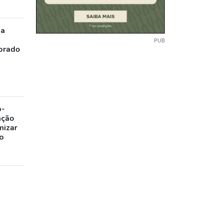
ia
PUB
orado
o-
ação
mizar
o