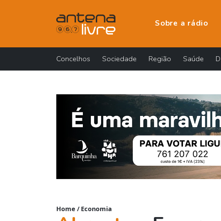
Sobre a rádio
Concelhos
Sociedade
Região
Saúde
D
Home
/
Economia