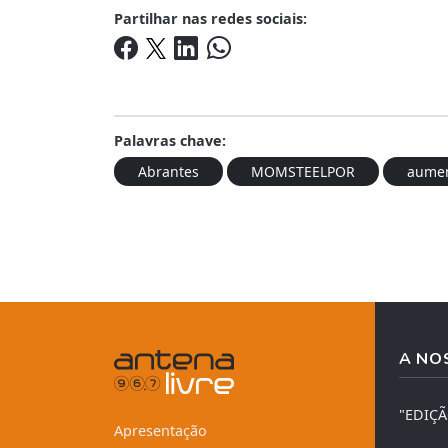
Partilhar nas redes sociais:
Palavras chave:
Abrantes
MOMSTEELPOR
aumen
A NO
"EDIÇ
Apresentação