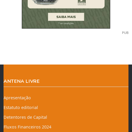
PUB
ANTENA LIVRE
Apresentação
Estatuto editorial
Detentores de Capital
Fluxos Financeiros 2024