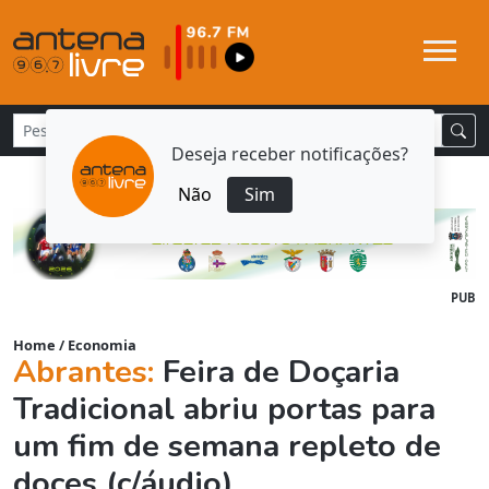
Deseja receber notificações?
Não
Sim
PUB
Home
/
Economia
Abrantes:
Feira de Doçaria
Tradicional abriu portas para
um fim de semana repleto de
doces (c/áudio)