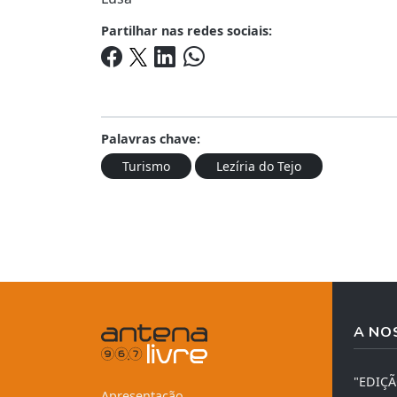
Partilhar nas redes sociais:
Palavras chave:
Turismo
Lezíria do Tejo
A NO
"EDIÇ
Apresentação