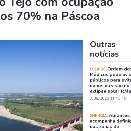
do Tejo com ocupação
r os 70% na Páscoa
Outras
notícias
Ordem do
ECLIPSE:
Médicos pede avi
públicos para evit
danos na visão no
eclipse solar (c/á
7/08/2026 às 15:19
Abrantes
ENERGIA:
acompanha defini
das zonas de