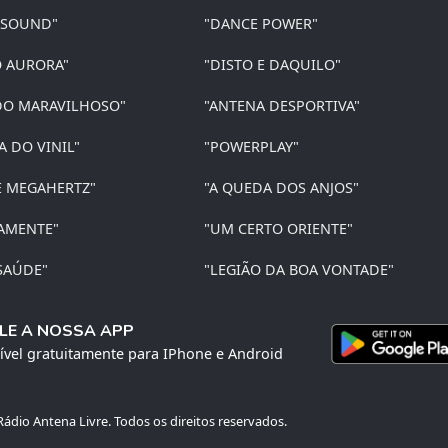
 SOUND"
"DANCE POWER"
O AURORA"
"DISTO E DAQUILO"
O MARAVILHOSO"
"ANTENA DESPORTIVA"
A DO VINIL"
"POWERPLAY"
E MEGAHERTZ"
"A QUEDA DOS ANJOS"
AMENTE"
"UM CERTO ORIENTE"
SAÚDE"
"LEGIÃO DA BOA VONTADE"
LE A NOSSA APP
ível gratuitamente para IPhone e Android
ádio Antena Livre. Todos os direitos reservados.