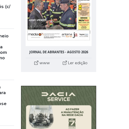
s (c/
neio
ta
com
JORNAL DE ABRANTES - AGOSTO 2026
mo
www
Ler edição
e
ara
pse