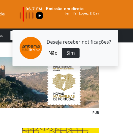
Emissão em direto
da
as
Deseja receber notificações?
Não
Sim
PUB