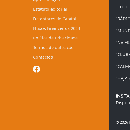
"COOL
Estatuto editorial
Detentores de Capital
"RÁDI
Fluxos Financeiros 2024
"MUND
Política de Privacidade
"NA ER
Termos de utilização
"CLUB
Contactos
"CALM
"HAJA 
INSTA
Dispon
© 2026 R