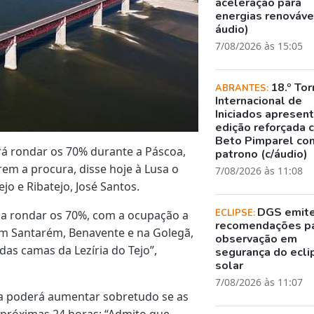
aceleração para
energias renovávei
áudio)
7/08/2026 às 15:05
18.º Tor
ABRANTES:
Internacional de
Iniciados apresen
edição reforçada 
Beto Pimparel co
erá rondar os 70% durante a Páscoa,
patrono (c/áudio)
em a procura, disse hoje à Lusa o
7/08/2026 às 11:08
jo e Ribatejo, José Santos.
DGS emit
ECLIPSE:
a rondar os 70%, com a ocupação a
recomendações p
em Santarém, Benavente e na Golegã,
observação em
as camas da Lezíria do Tejo”,
segurança do ecli
solar
7/08/2026 às 11:07
ca poderá aumentar sobretudo se as
próximas 24 horas: “Admito que