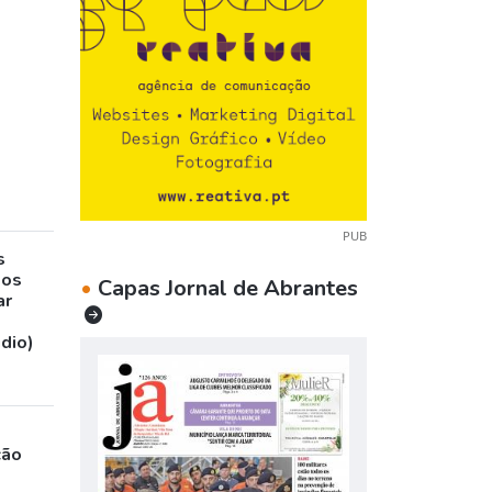
PUB
s
sos
•
Capas Jornal de Abrantes
ar
udio)
ção