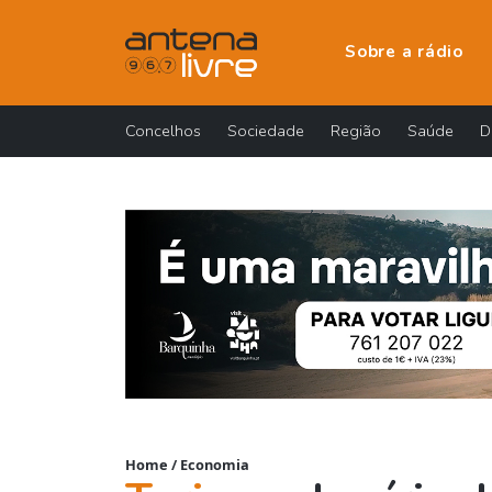
Sobre a rádio
Concelhos
Sociedade
Região
Saúde
D
Home
/
Economia