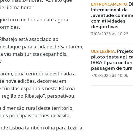
D
ENTRONCAMENTO:
e última hora.”
Internacional da
Juventude comem
que foi o melhor ano até agora
com atividades
desportivas
dormidas.
7/08/2026 às 10:23
Ribatejo está associado ao
 destaque para a cidade de Santarém,
Projet
ULS LEZÍRIA:
a vez mais turistas espanhóis,
piloto testa aplic
a.
ISBAR para unifor
passagem de turn
ntarém, uma cerimónia destinada a
7/08/2026 às 10:06
nte nove edições, decorreu em
 turistas espanhóis nesta Páscoa
a região do Ribatejo”, perspetivou.
dimensão rural deste território,
 os principais cartões-de-visita.
nde Lisboa também olha para Lezíria