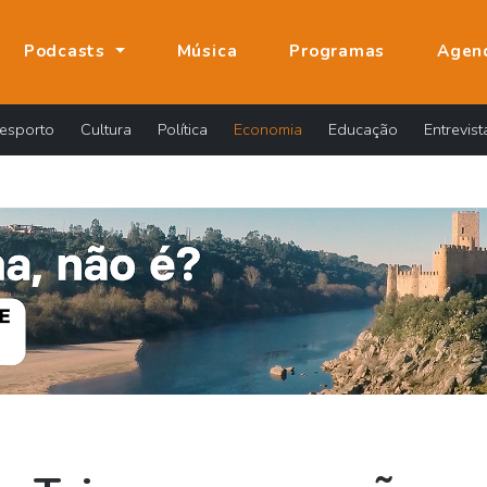
Podcasts
Música
Programas
Agen
esporto
Cultura
Política
Economia
Educação
Entrevist