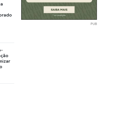
ia
orado
PUB
o-
ação
mizar
o