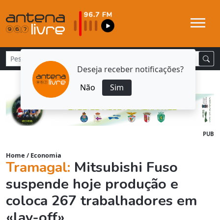
Deseja receber notificações?
Não
Sim
PUB
Home
/
Economia
Tramagal:
Mitsubishi Fuso
suspende hoje produção e
coloca 267 trabalhadores em
«lay-off»