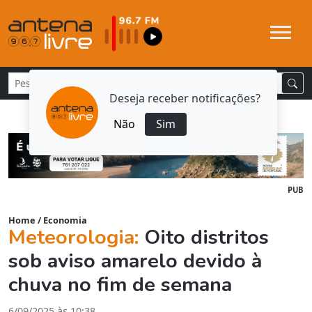
Deseja receber notificações?
Não
Sim
PUB
Home
/
Economia
Meteorologia:
Oito distritos
sob aviso amarelo devido à
chuva no fim de semana
6/09/2025 às 10:38