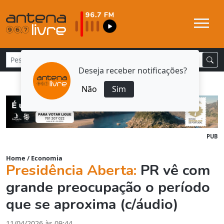
Deseja receber notificações?
Não
Sim
PUB
Home
/
Economia
Presidência Aberta:
PR vê com
grande preocupação o período
que se aproxima (c/áudio)
11/04/2026 às 09:44