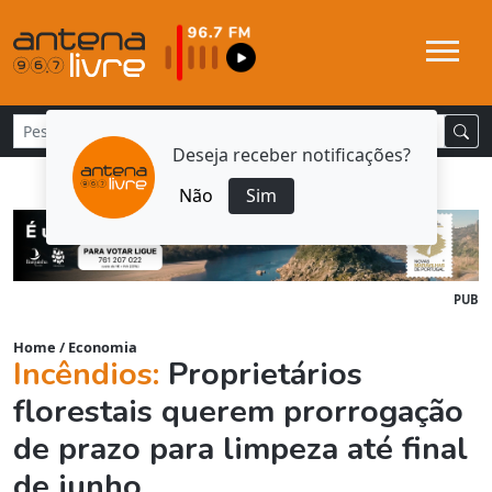
Deseja receber notificações?
Não
Sim
PUB
Home
/
Economia
Incêndios:
Proprietários
florestais querem prorrogação
de prazo para limpeza até final
de junho