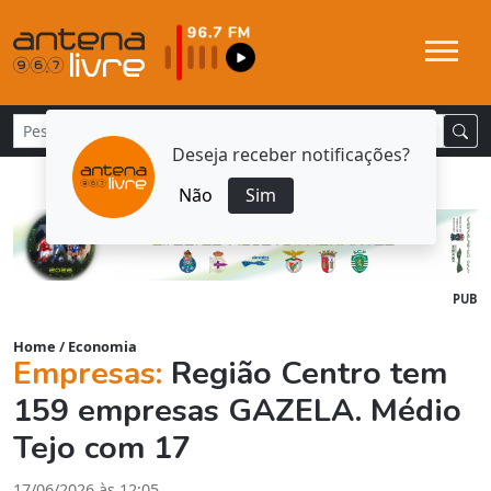
Deseja receber notificações?
Não
Sim
PUB
Home
/
Economia
Empresas:
Região Centro tem
159 empresas GAZELA. Médio
Tejo com 17
17/06/2026 às 12:05