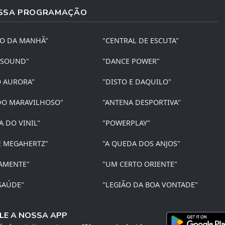
SSA PROGRAMAÇÃO
ÃO DA MANHÃ"
"CENTRAL DE ESCUTA"
 SOUND"
"DANCE POWER"
O AURORA"
"DISTO E DAQUILO"
O MARAVILHOSO"
"ANTENA DESPORTIVA"
A DO VINIL"
"POWERPLAY"
E MEGAHERTZ"
"A QUEDA DOS ANJOS"
AMENTE"
"UM CERTO ORIENTE"
SAÚDE"
"LEGIÃO DA BOA VONTADE"
LE A NOSSA APP