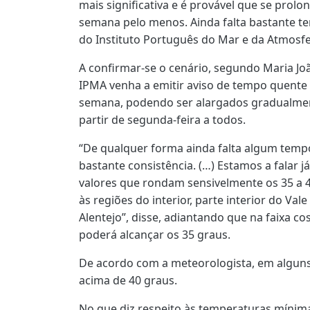
mais significativa e é provável que se prol
semana pelo menos. Ainda falta bastante te
do Instituto Português do Mar e da Atmosfe
A confirmar-se o cenário, segundo Maria Jo
IPMA venha a emitir aviso de tempo quente 
semana, podendo ser alargados gradualment
partir de segunda-feira a todos.
“De qualquer forma ainda falta algum temp
bastante consistência. (…) Estamos a falar 
valores que rondam sensivelmente os 35 a 4
às regiões do interior, parte interior do Vale
Alentejo”, disse, adiantando que na faixa co
poderá alcançar os 35 graus.
De acordo com a meteorologista, em alguns 
acima de 40 graus.
No que diz respeito às temperaturas mínimas