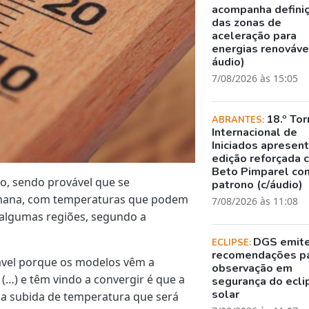
acompanha defini
das zonas de
aceleração para
energias renovávei
áudio)
7/08/2026 às 15:05
18.º Tor
ABRANTES:
Internacional de
Iniciados apresen
edição reforçada 
Beto Pimparel co
do, sendo provável que se
patrono (c/áudio)
mana, com temperaturas que podem
7/08/2026 às 11:08
 algumas regiões, segundo a
DGS emit
ECLIPSE:
recomendações p
vável porque os modelos vêm a
observação em
 (…) e têm vindo a convergir é que a
segurança do ecli
solar
ma subida de temperatura que será