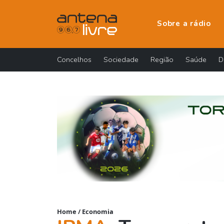
Sobre a rádio
Concelhos
Sociedade
Região
Saúde
D
Home
/
Economia