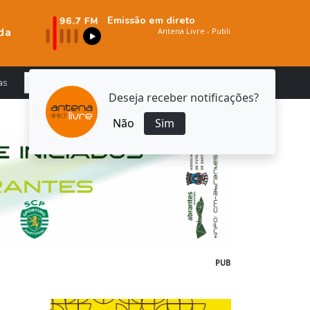
Emissão em direto
da
as
Deseja receber notificações?
Não
Sim
PUB