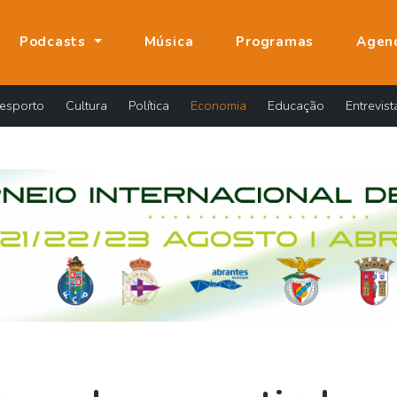
Podcasts
Música
Programas
Agen
esporto
Cultura
Política
Economia
Educação
Entrevist