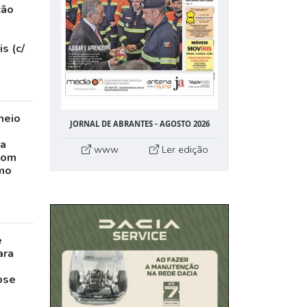
ção
s (c/
neio
JORNAL DE ABRANTES - AGOSTO 2026
ta
www
Ler edição
com
mo
e
ara
pse