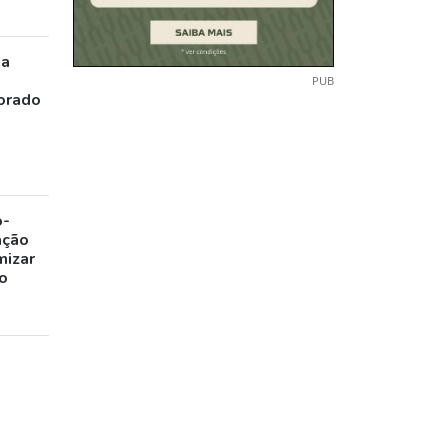
ia
PUB
orado
o-
ação
mizar
o