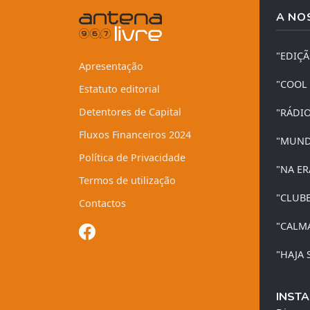
A NO
"EDIÇ
Apresentação
"COOL
Estatuto editorial
Detentores de Capital
"RÁDI
Fluxos Financeiros 2024
"MUND
Política de Privacidade
"NA ER
Termos de utilização
"CLUB
Contactos
"CALM
"HAJA 
INSTA