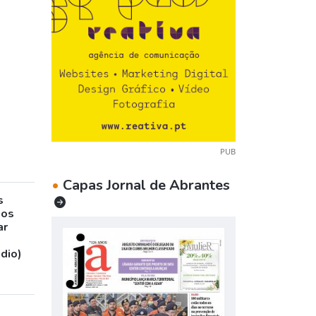
PUB
•
Capas Jornal de Abrantes
s
sos
ar
udio)