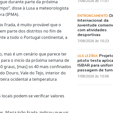
7/08/2026 às 11:07
ongue durante parte da próxima
mpo”, disse à Lusa a meteorologista
ra (IPMA).
D
ENTRONCAMENTO:
Internacional da
ão Frada, é muito provável que o
Juventude comem
com atividades
em parte dos distritos no fim de
desportivas
e a todo o Portugal continental, a
7/08/2026 às 10:23
o, mas é um cenário que parece ter
Projet
ULS LEZÍRIA:
já para o inicio da próxima semana de
piloto testa aplic
ISBAR para unifor
0 graus, [mas] os 40 mais confinados
passagem de turn
 do Douro, Vale do Tejo, interior do
7/08/2026 às 10:06
steira ocidental a temperatura
locais podem-se verificar valores
, Maria João Frada, indicou que vai