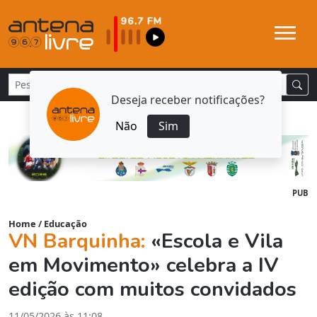
Deseja receber notificações?
Não
Sim
PUB
Home
/
Educação
VN Barquinha:
«Escola e Vila
em Movimento» celebra a IV
edição com muitos convidados
11/05/2026 às 11:08