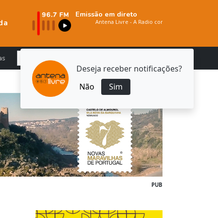
Emissão em direto
da
as
Deseja receber notificações?
Não
Sim
PUB