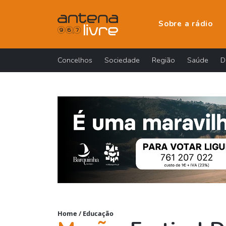
Sobre a rádio
Concelhos
Sociedade
Região
Saúde
D
Home
/
Educação