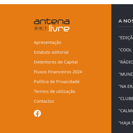
A NO
"EDIÇ
Apresentação
"COOL
Estatuto editorial
Detentores de Capital
"RÁDI
Fluxos Financeiros 2024
"MUND
Política de Privacidade
"NA ER
Termos de utilização
"CLUB
Contactos
"CALM
"HAJA 