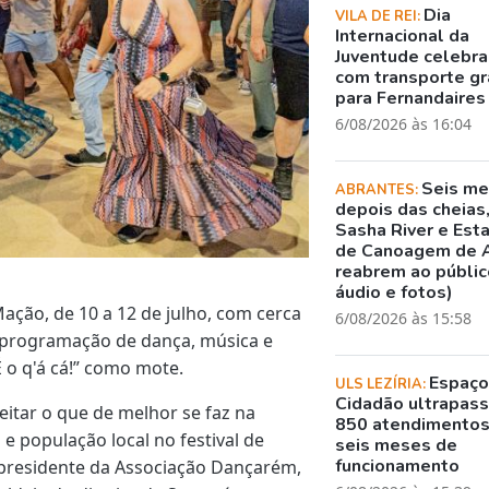
Dia
VILA DE REI:
Internacional da
Juventude celebr
com transporte gr
para Fernandaires
6/08/2026 às 16:04
Seis m
ABRANTES:
depois das cheias
Sasha River e Est
de Canoagem de 
reabrem ao público
áudio e fotos)
ação, de 10 a 12 de julho, com cerca
6/08/2026 às 15:58
 programação de dança, música e
 o q'á cá!” como mote.
Espaç
ULS LEZÍRIA:
Cidadão ultrapass
veitar o que de melhor se faz na
850 atendimento
 e população local no festival de
seis meses de
funcionamento
a presidente da Associação Dançarém,