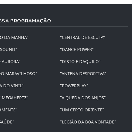
SSA PROGRAMAÇÃO
ÃO DA MANHÃ"
"CENTRAL DE ESCUTA"
 SOUND"
"DANCE POWER"
O AURORA"
"DISTO E DAQUILO"
O MARAVILHOSO"
"ANTENA DESPORTIVA"
A DO VINIL"
"POWERPLAY"
E MEGAHERTZ"
"A QUEDA DOS ANJOS"
AMENTE"
"UM CERTO ORIENTE"
SAÚDE"
"LEGIÃO DA BOA VONTADE"