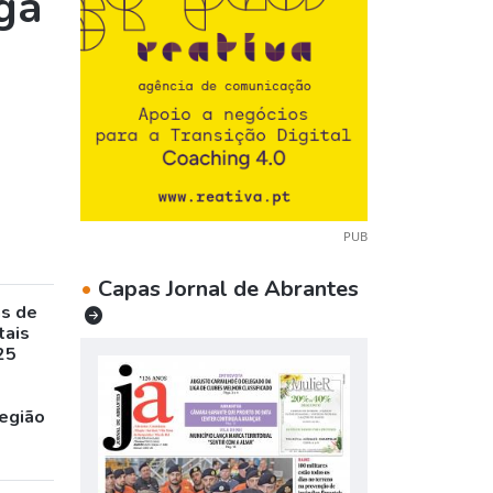
ga
PUB
•
Capas Jornal de Abrantes
as de
tais
25
egião