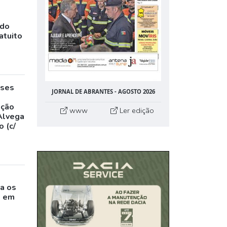
ado
atuito
eses
JORNAL DE ABRANTES - AGOSTO 2026
,
ação
www
Ler edição
Alvega
 (c/
o
a os
s em