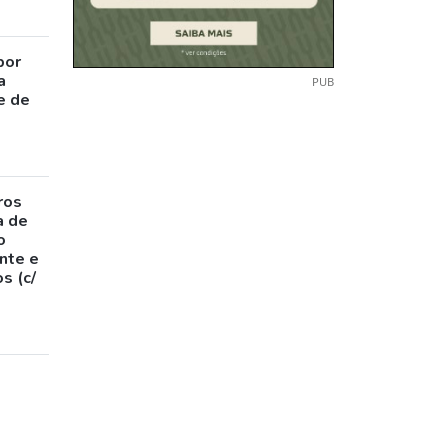
por
a
PUB
e de
ros
a de
o
nte e
s (c/