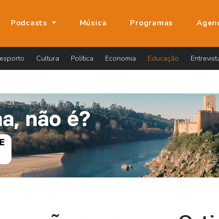
Podcasts
Música
Programas
Agen
esporto
Cultura
Política
Economia
Educação
Entrevist