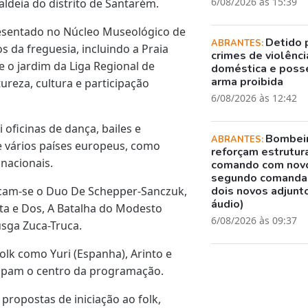
6/08/2026 às 15:39
ldeia do distrito de Santarém.
resentado no Núcleo Museológico de
Detido 
ABRANTES:
os da freguesia, incluindo a Praia
crimes de violênci
e o jardim da Liga Regional de
doméstica e poss
arma proibida
eza, cultura e participação
6/08/2026 às 12:42
 oficinas de dança, bailes e
Bombei
ABRANTES:
e vários países europeus, como
reforçam estrutur
 nacionais.
comando com nov
segundo comanda
acam-se o Duo De Schepper-Sanczuk,
dois novos adjunto
áudio)
ta e Dos, A Batalha do Modesto
6/08/2026 às 09:37
usga Zuca-Truca.
olk como Yuri (Espanha), Arinto e
cupam o centro da programação.
propostas de iniciação ao folk,