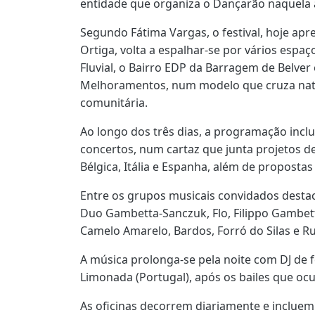
entidade que organiza o Dançarão naquela a
Segundo Fátima Vargas, o festival, hoje ap
Ortiga, volta a espalhar-se por vários espaç
Fluvial, o Bairro EDP da Barragem de Belver 
Melhoramentos, num modelo que cruza natur
comunitária.
Ao longo dos três dias, a programação inclui
concertos, num cartaz que junta projetos d
Bélgica, Itália e Espanha, além de propostas
Entre os grupos musicais convidados dest
Duo Gambetta-Sanczuk, Flo, Filippo Gambet
Camelo Amarelo, Bardos, Forró do Silas e R
A música prolonga-se pela noite com DJ de f
Limonada (Portugal), após os bailes que o
As oficinas decorrem diariamente e incluem 