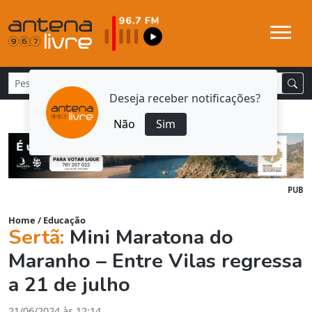
Deseja receber notificações?
Não
Sim
PUB
Home
/
Educação
Sertã:
Mini Maratona do
Maranho – Entre Vilas regressa
a 21 de julho
21/06/2024 às 12:14