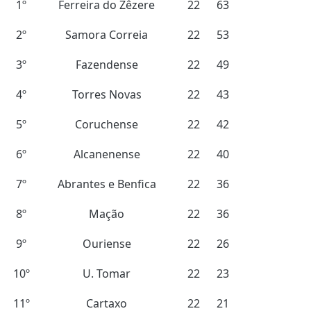
1º
Ferreira do Zêzere
22
63
2º
Samora Correia
22
53
3º
Fazendense
22
49
4º
Torres Novas
22
43
5º
Coruchense
22
42
6º
Alcanenense
22
40
7º
Abrantes e Benfica
22
36
8º
Mação
22
36
9º
Ouriense
22
26
10º
U. Tomar
22
23
11º
Cartaxo
22
21