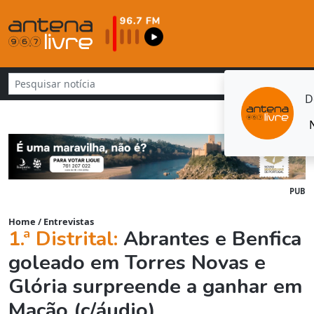
D
PUB
Home
/
Entrevistas
1.ª Distrital:
Abrantes e Benfica
goleado em Torres Novas e
Glória surpreende a ganhar em
Mação (c/áudio)