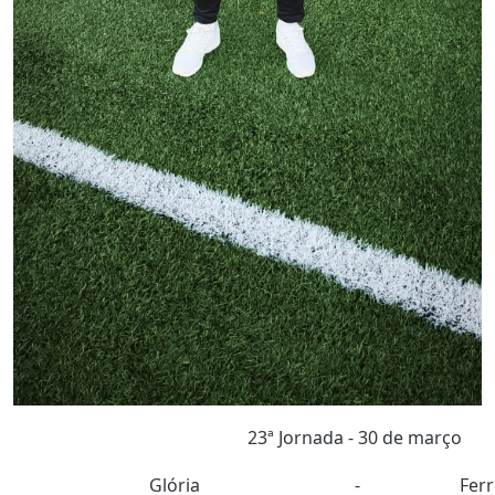
23ª Jornada - 30 de março
Glória
-
Ferr