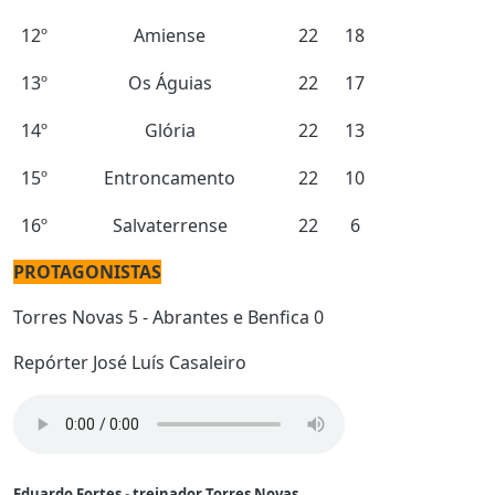
12º
Amiense
22
18
13º
Os Águias
22
17
14º
Glória
22
13
15º
Entroncamento
22
10
16º
Salvaterrense
22
6
PROTAGONISTAS
Torres Novas 5 - Abrantes e Benfica 0
Repórter José Luís Casaleiro
Eduardo Fortes - treinador Torres Novas