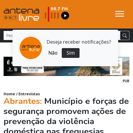
Deseja receber notificações?
Não
Sim
PUB
Home
/
Entrevistas
Abrantes:
Município e forças de
segurança promovem ações de
prevenção da violência
doméstica nas freguesias