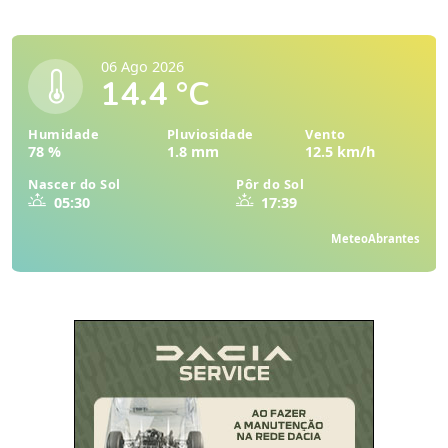
06 Ago 2026
14.4 °C
Humidade
Pluviosidade
Vento
78 %
1.8 mm
12.5 km/h
Nascer do Sol
Pôr do Sol
05:30
17:39
MeteoAbrantes