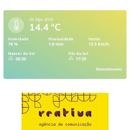
09 Ago 2026
14.4 °C
Humidade
Pluviosidade
Vento
78 %
1.8 mm
12.5 km/h
Nascer do Sol
Pôr do Sol
05:30
17:39
MeteoAbrantes