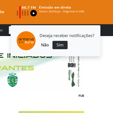
Emissão em direto
da
as
Deseja receber notificações?
Não
Sim
PUB