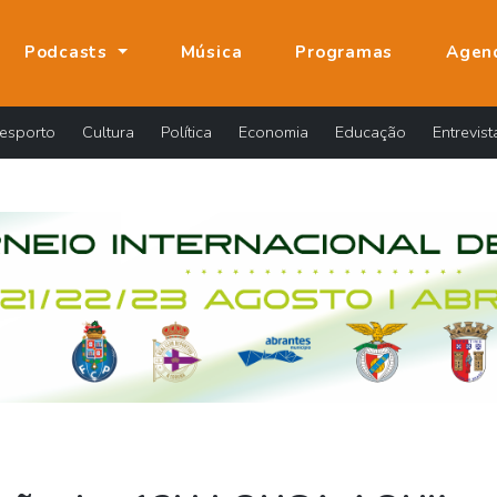
Podcasts
Música
Programas
Agen
esporto
Cultura
Política
Economia
Educação
Entrevist