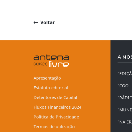
Voltar
A NO
"EDIÇ
Apresentação
"COOL
Estatuto editorial
Detentores de Capital
"RÁDI
Fluxos Financeiros 2024
"MUND
Política de Privacidade
"NA ER
Termos de utilização