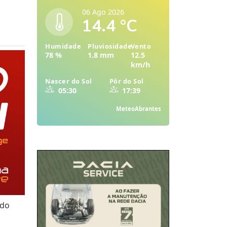
06 Ago 2026
14.4 °C
Humidade
Pluviosidade
Vento
78 %
1.8 mm
12.5
km/h
Nascer do Sol
Pôr do Sol
05:30
17:39
MeteoAbrantes
 do