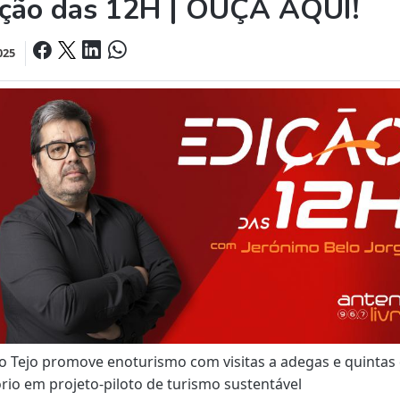
ição das 12H | OUÇA AQUI!
025
o Tejo promove enoturismo com visitas a adegas e quintas
ório em projeto-piloto de turismo sustentável