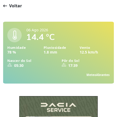
Voltar
06 Ago 2026
14.4 °C
Humidade
Pluviosidade
Vento
78 %
1.8 mm
12.5 km/h
Nascer do Sol
Pôr do Sol
05:30
17:39
MeteoAbrantes