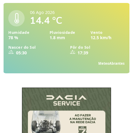
06 Ago 2026
14.4 °C
Humidade
Pluviosidade
Vento
78 %
1.8 mm
12.5 km/h
Nascer do Sol
Pôr do Sol
05:30
17:39
MeteoAbrantes