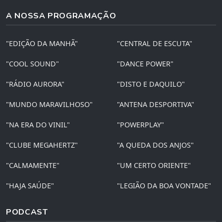
A NOSSA PROGRAMAÇÃO
"EDIÇÃO DA MANHÃ"
"CENTRAL DE ESCUTA"
"COOL SOUND"
"DANCE POWER"
"RÁDIO AURORA"
"DISTO E DAQUILO"
"MUNDO MARAVILHOSO"
"ANTENA DESPORTIVA"
"NA ERA DO VINIL"
"POWERPLAY"
"CLUBE MEGAHERTZ"
"A QUEDA DOS ANJOS"
"CALMAMENTE"
"UM CERTO ORIENTE"
"HAJA SAÚDE"
"LEGIÃO DA BOA VONTADE"
PODCAST