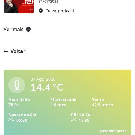
31/07/2026
Ouvir podcast
Ver mais
Voltar
07 Ago 2026
14.4 °C
Humidade
Pluviosidade
Vento
78 %
1.8 mm
12.5 km/h
Nascer do Sol
Pôr do Sol
05:30
17:39
MeteoAbrantes