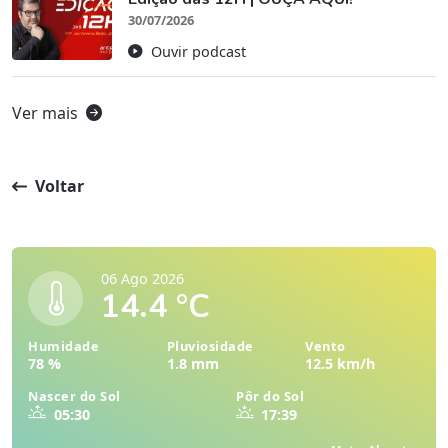
30/07/2026
Ouvir podcast
Ver mais
Voltar
06 Ago 2026
14.4 °C
Humidade
Pluviosidade
Vento
78 %
1.8 mm
12.5 km/h
Nascer do Sol
Pôr do Sol
05:30
17:39