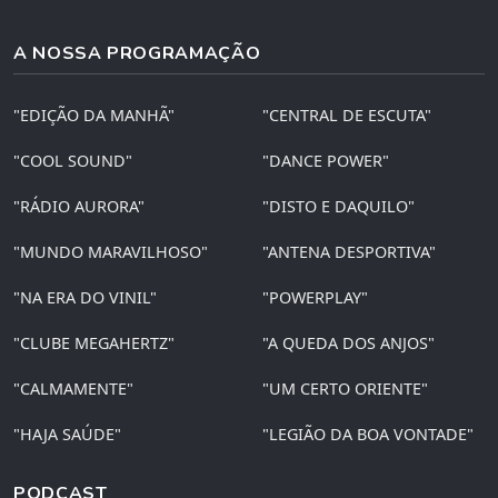
A NOSSA PROGRAMAÇÃO
"EDIÇÃO DA MANHÃ"
"CENTRAL DE ESCUTA"
"COOL SOUND"
"DANCE POWER"
"RÁDIO AURORA"
"DISTO E DAQUILO"
"MUNDO MARAVILHOSO"
"ANTENA DESPORTIVA"
"NA ERA DO VINIL"
"POWERPLAY"
"CLUBE MEGAHERTZ"
"A QUEDA DOS ANJOS"
"CALMAMENTE"
"UM CERTO ORIENTE"
"HAJA SAÚDE"
"LEGIÃO DA BOA VONTADE"
PODCAST