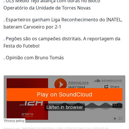
. ULS Médio Tejo avança com obras no Bloco
Operatório da Unidade de Torres Novas
. Esparteiros ganham Liga Reconhecimento do INATEL,
bateram Carvoeiro por 2-1
. Pegões são os campeões distritais. A reportagem da
Festa do Futebol
. Opinião com Bruno Tomás
AntenaLivre
·
INFORMAÇÃO ANTENA LIVRE | EDIÇÃO DAS 12H | 2026-05-26