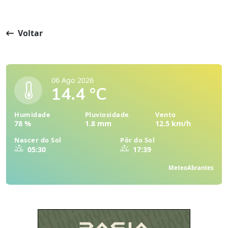
Voltar
06 Ago 2026
14.4 °C
Humidade
Pluviosidade
Vento
78 %
1.8 mm
12.5 km/h
Nascer do Sol
Pôr do Sol
05:30
17:39
MeteoAbrantes