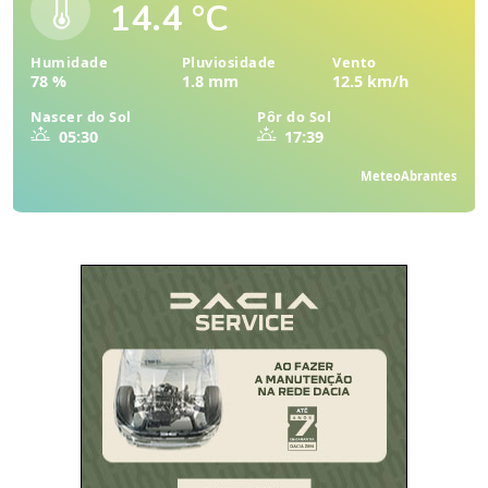
14.4 °C
Humidade
Pluviosidade
Vento
78 %
1.8 mm
12.5 km/h
Nascer do Sol
Pôr do Sol
05:30
17:39
MeteoAbrantes