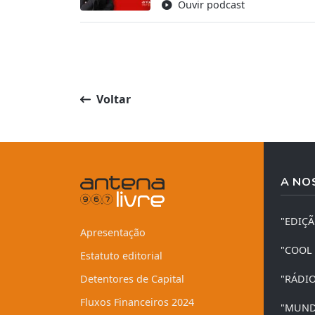
Ouvir podcast
Voltar
A NO
"EDIÇ
Apresentação
"COOL
Estatuto editorial
Detentores de Capital
"RÁDI
Fluxos Financeiros 2024
"MUND