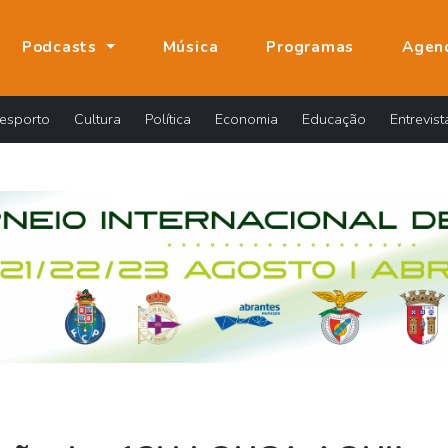
Podcasts
Música
Programas
Agen
esporto
Cultura
Política
Economia
Educação
Entrevist