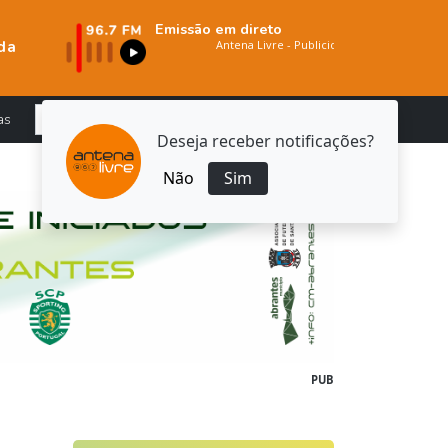
Emissão em direto
da
as
Deseja receber notificações?
Não
Sim
PUB