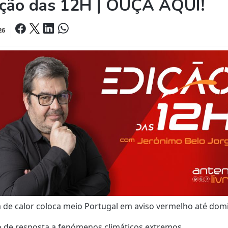
ição das 12H | OUÇA AQUI!
26
 de calor coloca meio Portugal em aviso vermelho até dom
o de resposta a fenómenos climáticos extremos