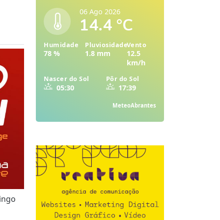
06 Ago 2026
14.4 °C
Humidade
Pluviosidade
Vento
78 %
1.8 mm
12.5
km/h
Nascer do Sol
Pôr do Sol
05:30
17:39
MeteoAbrantes
ingo