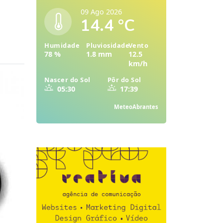
09 Ago 2026
14.4 °C
Humidade
Pluviosidade
Vento
78 %
1.8 mm
12.5
km/h
Nascer do Sol
Pôr do Sol
05:30
17:39
MeteoAbrantes