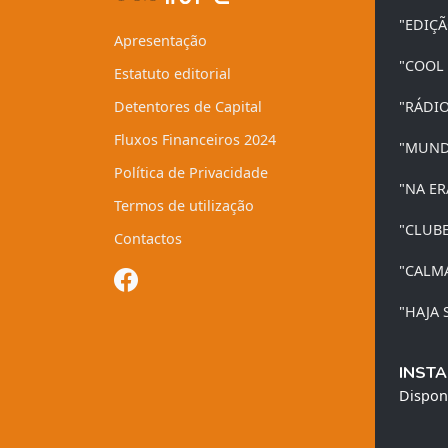
"EDIÇ
Apresentação
"COOL
Estatuto editorial
Detentores de Capital
"RÁDI
Fluxos Financeiros 2024
"MUND
Política de Privacidade
"NA ER
Termos de utilização
"CLUB
Contactos
"CALM
"HAJA 
INSTA
Dispon