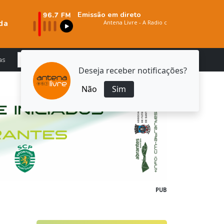
Emissão em direto
da
as
Deseja receber notificações?
Não
Sim
PUB