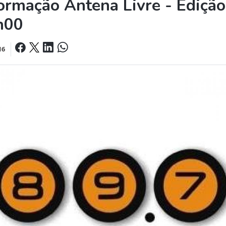
ormação Antena Livre - Edição
h00
16