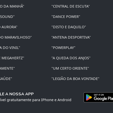
ÃO DA MANHÃ"
"CENTRAL DE ESCUTA"
 SOUND"
"DANCE POWER"
O AURORA"
"DISTO E DAQUILO"
O MARAVILHOSO"
"ANTENA DESPORTIVA"
A DO VINIL"
"POWERPLAY"
E MEGAHERTZ"
"A QUEDA DOS ANJOS"
AMENTE"
"UM CERTO ORIENTE"
SAÚDE"
"LEGIÃO DA BOA VONTADE"
LE A NOSSA APP
ível gratuitamente para IPhone e Android