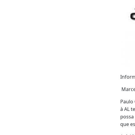
Inform
Marce
Paulo 
à AL t
possa 
que es