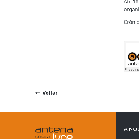
Até 18
organi
Cróni
Voltar
A NO