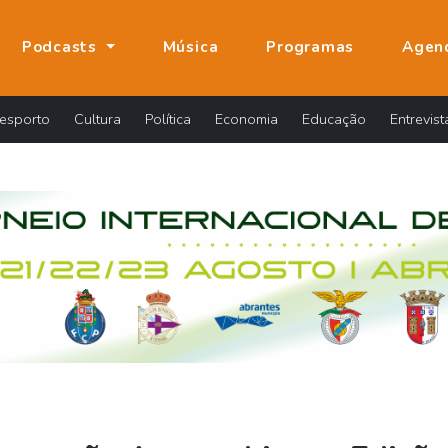
Podcasts
Música
Programas
Agen
esporto
Cultura
Política
Economia
Educação
Entrevist