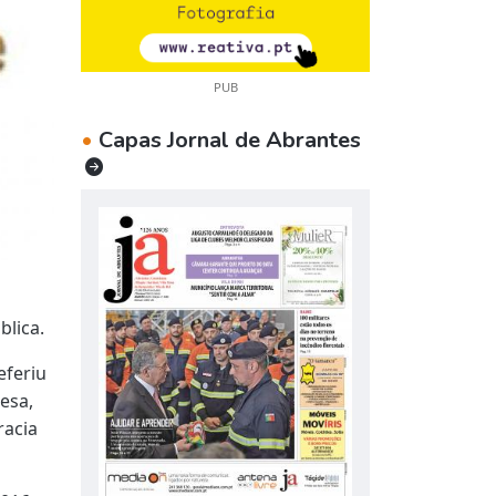
PUB
•
Capas Jornal de Abrantes
lica.
eferiu
esa,
racia