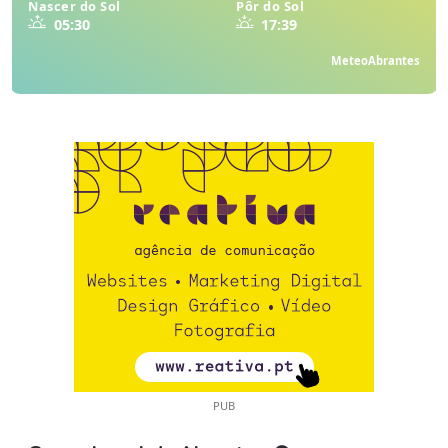
Nascer do Sol
Pôr do Sol
05:30
17:39
MeteoAbrantes
PUB