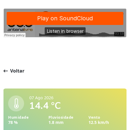
Voltar
07 Ago 2026
14.4 °C
Humidade
Pluviosidade
Vento
78 %
1.8 mm
12.5 km/h