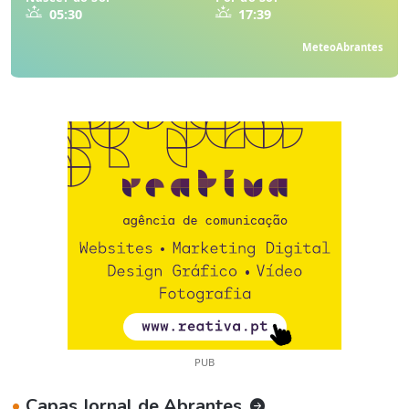
05:30
17:39
MeteoAbrantes
PUB
•
Capas Jornal de Abrantes