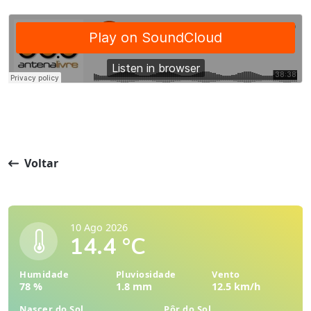
Voltar
10 Ago 2026
14.4 °C
Humidade
Pluviosidade
Vento
78 %
1.8 mm
12.5 km/h
Nascer do Sol
Pôr do Sol