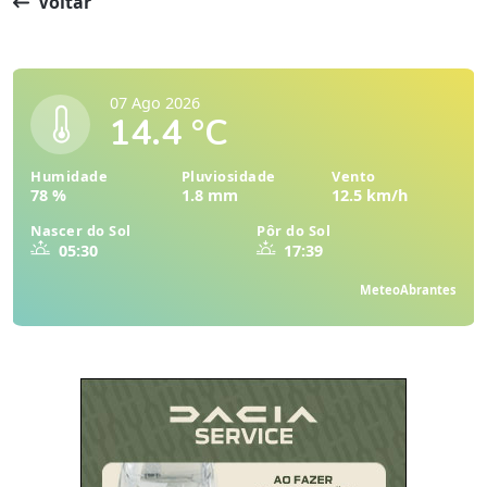
Voltar
07 Ago 2026
14.4 °C
Humidade
Pluviosidade
Vento
78 %
1.8 mm
12.5 km/h
Nascer do Sol
Pôr do Sol
05:30
17:39
MeteoAbrantes